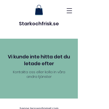
Starkochfrisk.se
Vi kunde inte hitta det du
letade efter
Kontakta oss eller kolla in våra
andra tjänster
hanne.larssen@gmail.com